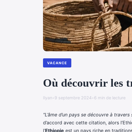
VACANCE
Où découvrir les t
Ilyan
•
9 septembre 2024
•
6 min de lecture
"L’âme d’un pays se découvre à travers so
d’accord avec cette citation, alors l’Eth
l’
Ethiopie
est un pays riche en traditions