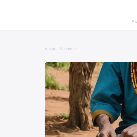
Ac
Accueil
›
Vacance