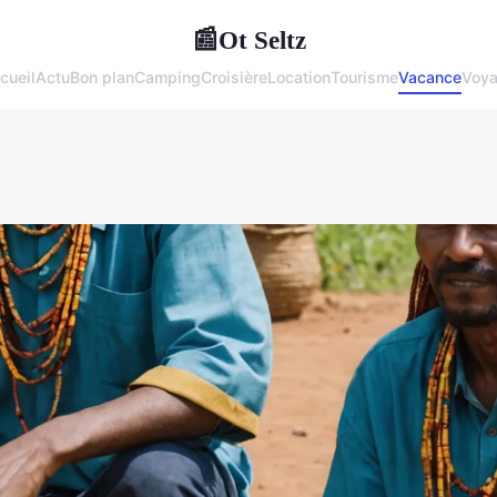
Ot Seltz
📰
cueil
Actu
Bon plan
Camping
Croisière
Location
Tourisme
Vacance
Voy