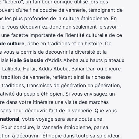
e "kebero", un tambour conique utilisé lors des
couvert d’une fine couche de vannerie, témoignant de
ons les plus profondes de la culture éthiopienne. En
ie, vous découvrirez donc non seulement le savoir-
 une facette importante de l’identité culturelle de ce
 de culture
, riche en traditions et en histoire. Ce
 vous a permis de découvrir la diversité et la
alais
Haile Selassie
d’Addis Abeba aux hauts plateaux
 Lalibela, Harar, Addis Abeba, Bahar Dar, ou encore
radition de vannerie, reflétant ainsi la richesse
es traditions, transmises de génération en génération,
réativité du peuple éthiopien. Si vous envisagez un
ure dans votre itinéraire une visite des marchés
isans pour découvrir l’art de la vannerie. Que vous
rnational
, votre voyage sera sans doute une
Pour conclure, la vannerie éthiopienne, par sa
ation à découvrir l’Éthiopie dans toute sa splendeur.