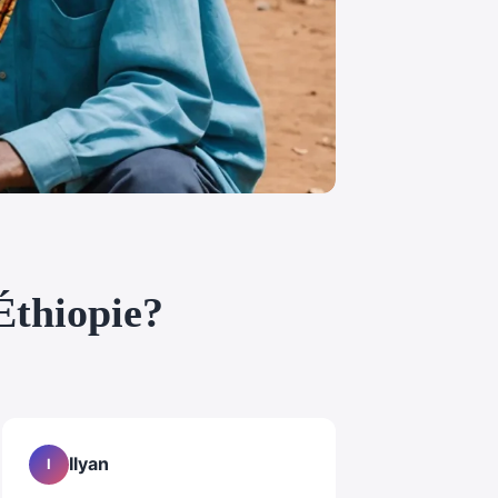
 Éthiopie?
Ilyan
I