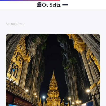
Ot Seltz
📰
Accueil
›
Actu