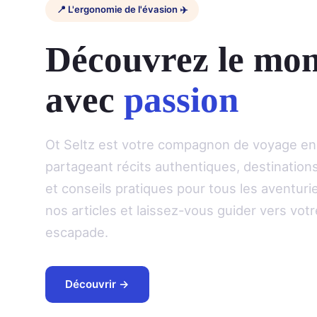
📍 L'ergonomie de l'évasion ✈️
Découvrez le mo
avec
passion
Ot Seltz est votre compagnon de voyage en 
partageant récits authentiques, destinations
et conseils pratiques pour tous les aventuri
nos articles et laissez-vous guider vers vot
escapade.
Découvrir →