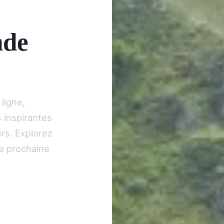
nde
ligne,
 inspirantes
ers. Explorez
re prochaine