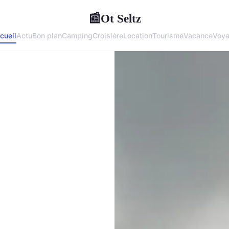
Ot Seltz
📰
cueil
Actu
Bon plan
Camping
Croisière
Location
Tourisme
Vacance
Voy