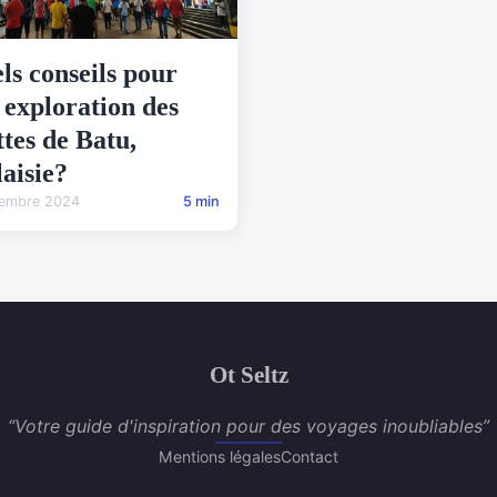
ls conseils pour
 exploration des
ttes de Batu,
aisie?
tembre 2024
5 min
Ot Seltz
“Votre guide d'inspiration pour des voyages inoubliables”
Mentions légales
Contact