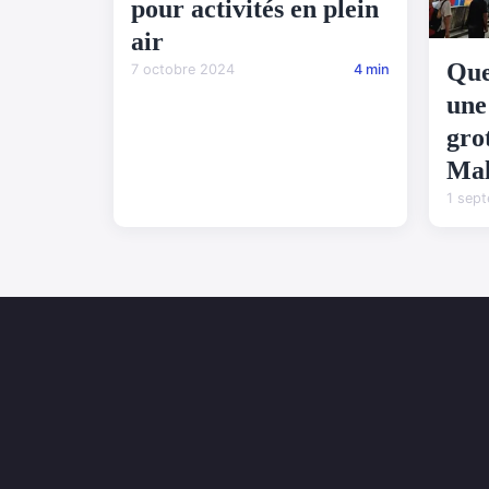
pour activités en plein
air
Que
7 octobre 2024
4 min
une
gro
Mal
1 sep