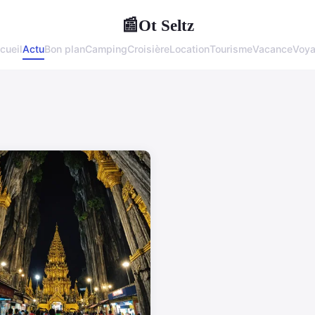
Ot Seltz
📰
cueil
Actu
Bon plan
Camping
Croisière
Location
Tourisme
Vacance
Voy