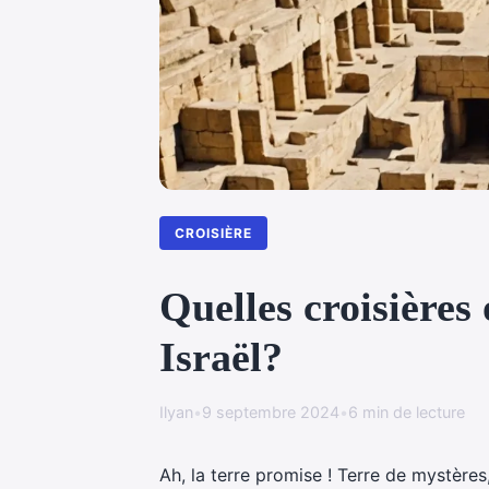
CROISIÈRE
Quelles croisières 
Israël?
Ilyan
•
9 septembre 2024
•
6 min de lecture
Ah, la terre promise ! Terre de mystères, 