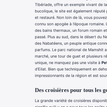
Tibériade, offre un exemple vivant de l
bucolique, le site est également réputé
et restauré. Non loin de là, vous pouve
connu son apogée à l’époque romaine. Le
des bains thermaux, un forum romain et
passé. Plus au sud, dans le désert du N
des Nabatéens, un peuple antique conn
parfums. Le parc national de Mamshit ab
marché, une tour de guet et plusieurs r
unique, ne manquez pas une visite à
Pe
d’Eilat. Bien que techniquement en dehor
impressionnants de la région et est souve
Des croisières pour tous les g
La grande variété de croisières disponib
signifie qu’il y en a pour tous les goûts