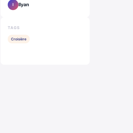
Ilyan
I
TAGS
Croisière