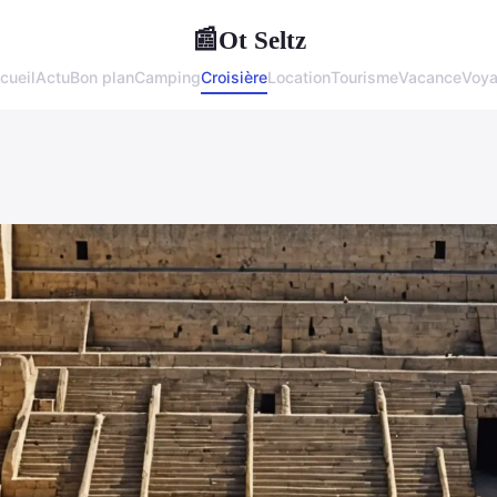
Ot Seltz
📰
cueil
Actu
Bon plan
Camping
Croisière
Location
Tourisme
Vacance
Voy