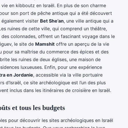
a vie en kibboutz en Israël. En plus de son charme
 pour son port de pêche antique qui a été découvert
z également visiter
Bet She’an
, une ville antique qui a
s ruines de cette ville, qui comprend un théâtre,
 des colonnades, offrent un fascinant voyage dans le
éguev, le site de
Mamshit
offre un aperçu de la vie
u pour sa maîtrise du commerce des épices et des
rite les ruines de deux églises, une maison de
ésidences luxueuses. Enfin, pour une expérience
tra en Jordanie
, accessible via la ville portuaire
s d’Israël, ce site archéologique est l’un des plus
nt inclus dans les itinéraires de croisière en Israël.
oûts et tous les budgets
les pour découvrir les sites archéologiques en Israël
 et tous les budgets. Que vous recherchiez le luxe