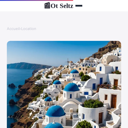
Ot Seltz
📰
Accueil
›
Location