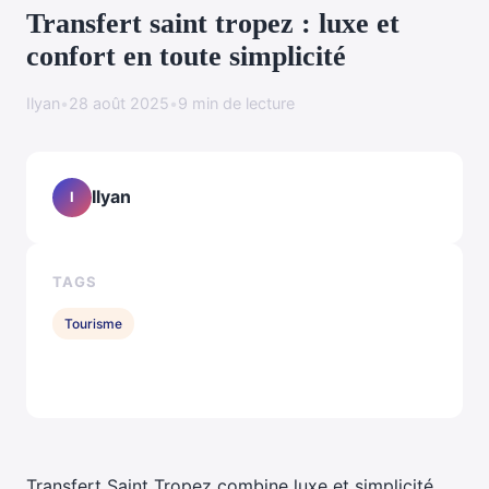
Transfert saint tropez : luxe et
confort en toute simplicité
Ilyan
•
28 août 2025
•
9 min de lecture
Ilyan
I
TAGS
Tourisme
Transfert Saint Tropez combine luxe et simplicité