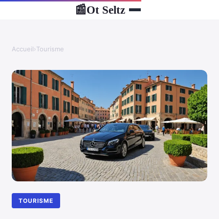
Ot Seltz
📰
Accueil
›
Tourisme
TOURISME