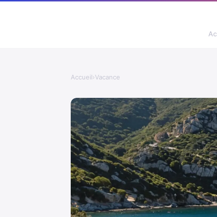
Ac
Accueil
›
Vacance