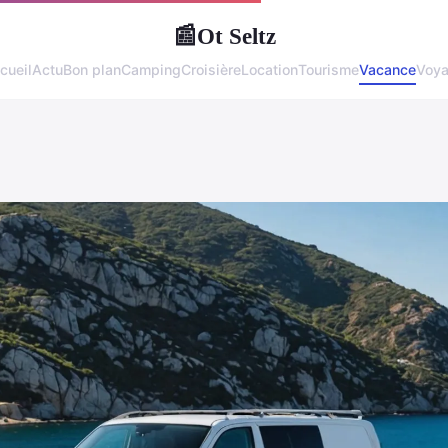
Ot Seltz
📰
cueil
Actu
Bon plan
Camping
Croisière
Location
Tourisme
Vacance
Voy