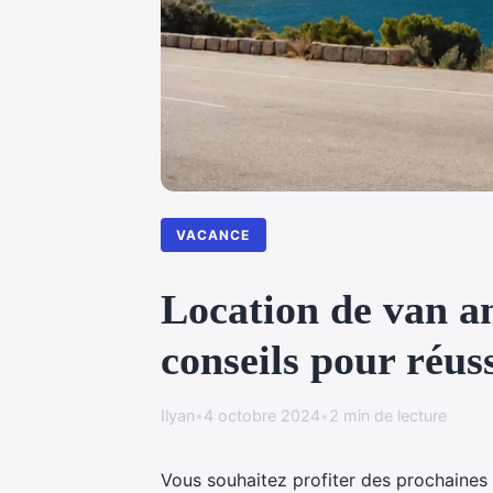
VACANCE
Location de van am
conseils pour réus
Ilyan
•
4 octobre 2024
•
2 min de lecture
Vous souhaitez profiter des prochaines 