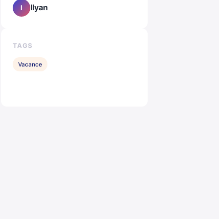
Ilyan
I
TAGS
Vacance